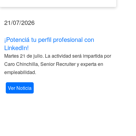
21/07/2026
17
¡Potenciá tu perfil profesional con
II
LinkedIn!
La
Martes 21 de julio. La actividad será impartida por
ve
Caro Chinchilla, Senior Recruiter y experta en
la
empleabilidad.
V
Ver Noticia