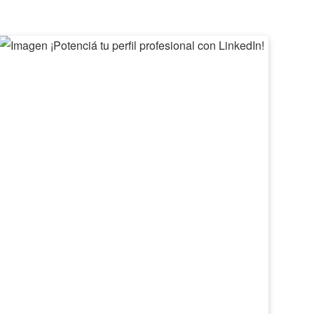
¡Potenciá
II
tu
Feri
perfil
de
profesional
Emp
con
Barv
LinkedIn!
2026