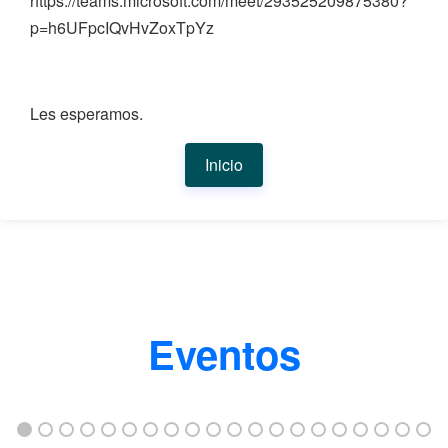
https://teams.microsoft.com/meet/293525209875380?
p=h6UFpcIQvHvZoxTpYz
Les esperamos.
Inicio
Eventos