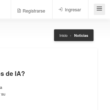
Ingresar
Registrarse
Menú
Inicio
Noticias
os de IA?
ia
r su