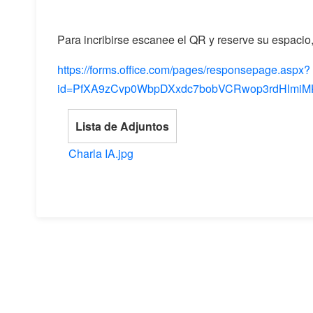
Para incribirse escanee el QR y reserve su espacio, 
https://forms.office.com/pages/responsepage.aspx?
id=PfXA9zCvp0WbpDXxdc7bobVCRwop3rdHlmiM
Lista de Adjuntos
Charla IA.jpg