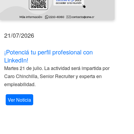
21/07/2026
17
¡Potenciá tu perfil profesional con
II
LinkedIn!
La
Martes 21 de julio. La actividad será impartida por
ve
Caro Chinchilla, Senior Recruiter y experta en
la
empleabilidad.
V
Ver Noticia