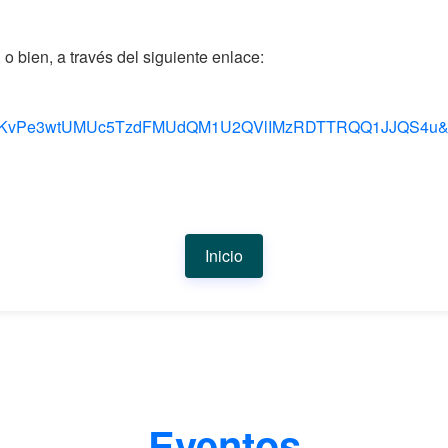
o bien, a través del siguiente enlace:
KvPe3wtUMUc5TzdFMUdQM1U2QVlIMzRDTTRQQ1JJQS4u&rou
Inicio
Eventos