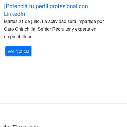
¡Potenciá tu perfil profesional con
II
LinkedIn!
La
Martes 21 de julio. La actividad será impartida por
ve
Caro Chinchilla, Senior Recruiter y experta en
la
empleabilidad.
V
Ver Noticia