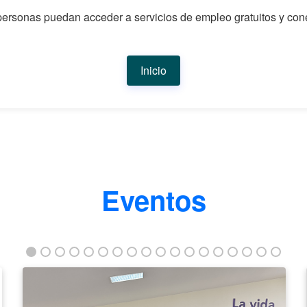
rsonas puedan acceder a servicios de empleo gratuitos y cone
Inicio
Eventos
La
ANE