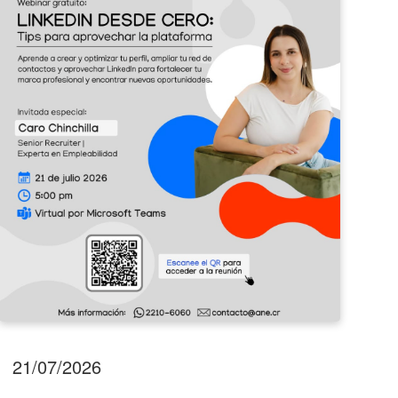
perfil
de
profesional
Emp
con
Barv
LinkedIn!
2026
21/07/2026
17