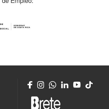
l de Empleo:
Facebook
Instagram
Whatsapp
LinkedIn
YouTube
TikTok