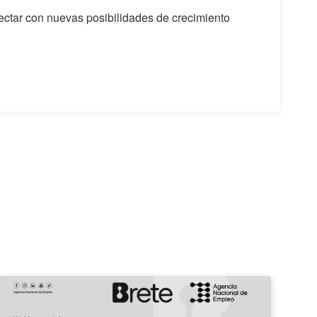
ctar con nuevas posibilidades de crecimiento
¡Potenciá
II
tu
Feri