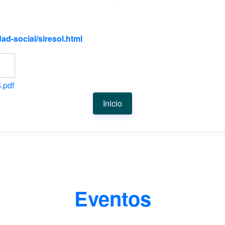
ad-social/siresol.html
.pdf
Inicio
Eventos