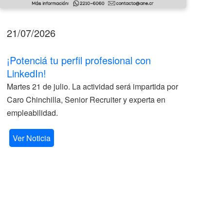
21/07/2026
17
¡Potenciá tu perfil profesional con
II
LinkedIn!
La
Martes 21 de julio. La actividad será impartida por
ve
Caro Chinchilla, Senior Recruiter y experta en
la
empleabilidad.
V
Ver Noticia