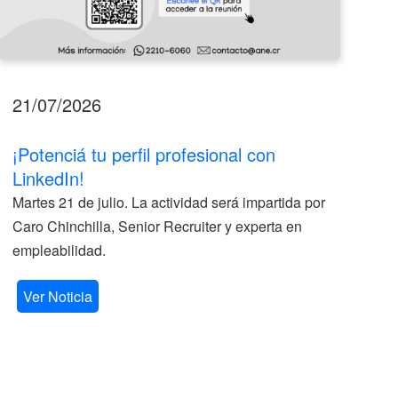
21/07/2026
17
¡Potenciá tu perfil profesional con
II
LinkedIn!
La
Martes 21 de julio. La actividad será impartida por
ve
Caro Chinchilla, Senior Recruiter y experta en
la
empleabilidad.
V
Ver Noticia