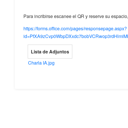
Para incribirse escanee el QR y reserve su espacio, 
https://forms.office.com/pages/responsepage.aspx?
id=PfXA9zCvp0WbpDXxdc7bobVCRwop3rdHlmiM
Lista de Adjuntos
Charla IA.jpg