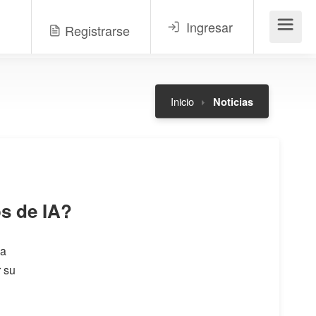
Ingresar
Registrarse
Menú
Inicio
Noticias
os de IA?
ia
r su