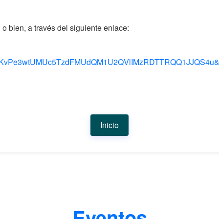
o bien, a través del siguiente enlace:
KvPe3wtUMUc5TzdFMUdQM1U2QVlIMzRDTTRQQ1JJQS4u&rou
Inicio
Eventos