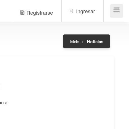
Ingresar
Registrarse
Menú
Inicio
Noticias
l
an a