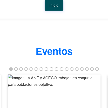
Inicio
Eventos
La
ANE
y
AGECO
trabajan