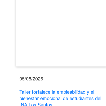
el
bienestar
emocional
de
estudiantes
del
INA
Los
Santos
05/08/2026
Taller fortalece la empleabilidad y el
bienestar emocional de estudiantes del
INA Los Santos