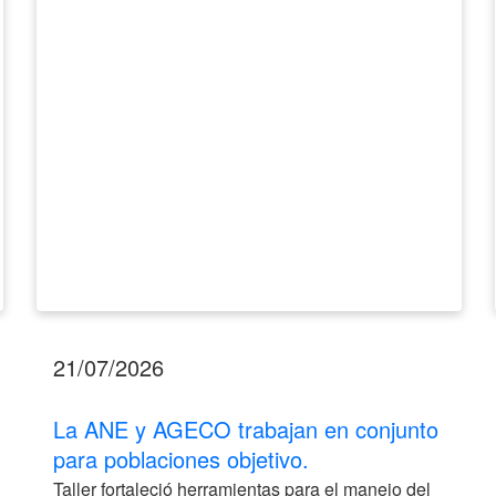
en
conjunto
para
poblaciones
objetivo.
21/07/2026
La ANE y AGECO trabajan en conjunto
para poblaciones objetivo.
Taller fortaleció herramientas para el manejo del