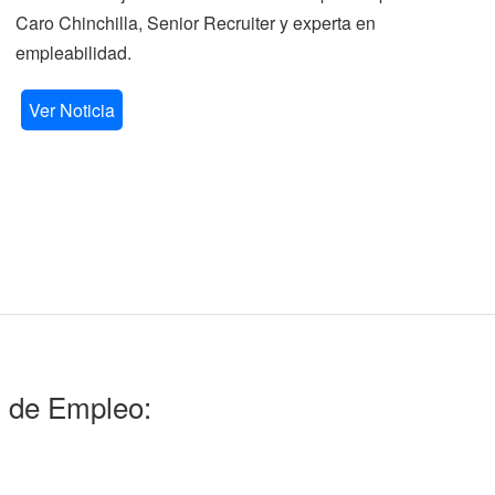
Caro Chinchilla, Senior Recruiter y experta en
la
empleabilidad.
V
Ver Noticia
l de Empleo: