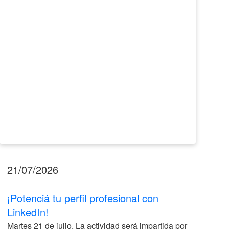
LinkedIn!
2026
21/07/2026
17
¡Potenciá tu perfil profesional con
II
LinkedIn!
La
Martes 21 de julio. La actividad será impartida por
ve