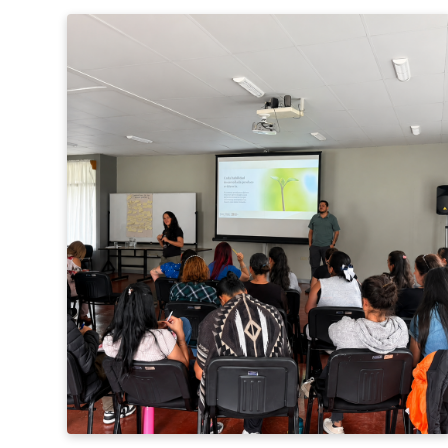
Taller
fortalece
la
empleabilidad
y
el
bienestar
emocional
de
estudiantes
del
INA
Los
Santos