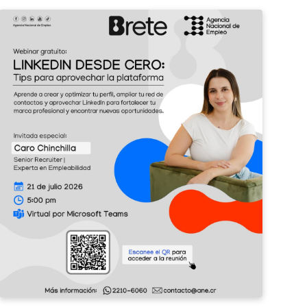
¡Potenciá
II
tu
Feri
perfil
de
profesional
Emp
con
Barv
LinkedIn!
2026