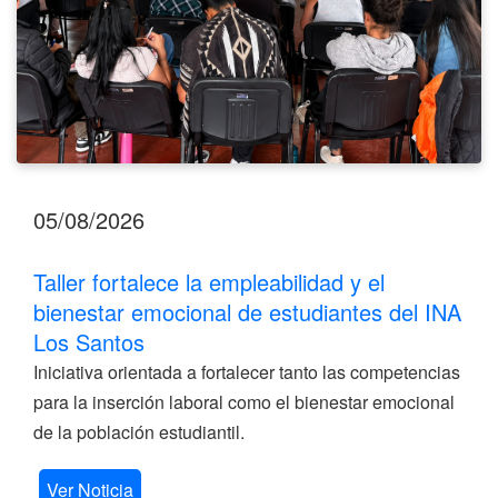
del
INA
Los
Santos
05/08/2026
Taller fortalece la empleabilidad y el
bienestar emocional de estudiantes del INA
Los Santos
Iniciativa orientada a fortalecer tanto las competencias
para la inserción laboral como el bienestar emocional
de la población estudiantil.
Ver Noticia