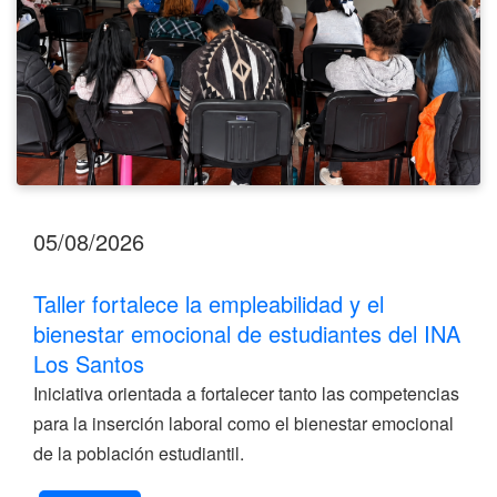
estudiantes
del
INA
Los
Santos
05/08/2026
Taller fortalece la empleabilidad y el
bienestar emocional de estudiantes del INA
Los Santos
Iniciativa orientada a fortalecer tanto las competencias
para la inserción laboral como el bienestar emocional
de la población estudiantil.