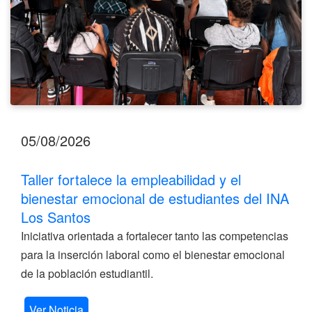
del
INA
Los
Santos
05/08/2026
Taller fortalece la empleabilidad y el
bienestar emocional de estudiantes del INA
Los Santos
Iniciativa orientada a fortalecer tanto las competencias
para la inserción laboral como el bienestar emocional
de la población estudiantil.
Ver Noticia