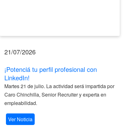
21/07/2026
17
¡Potenciá tu perfil profesional con
II
LinkedIn!
La
Martes 21 de julio. La actividad será impartida por
ve
Caro Chinchilla, Senior Recruiter y experta en
la
empleabilidad.
V
Ver Noticia