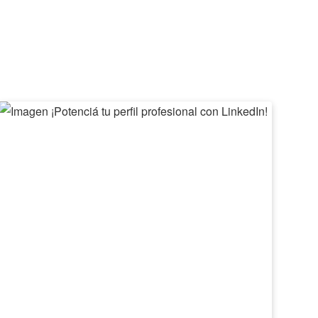
¡Potenciá
II
tu
Feri
perfil
de
profesional
Emp
con
Barv
LinkedIn!
2026