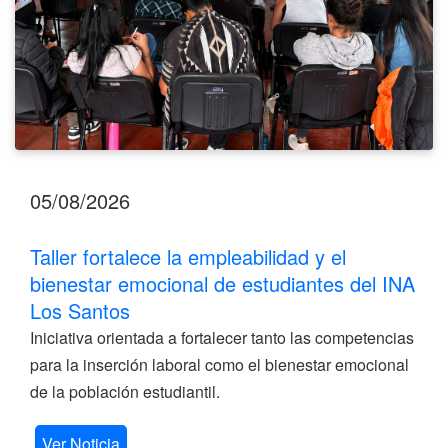
del
INA
Los
Santos
05/08/2026
Taller fortalece la empleabilidad y el
bienestar emocional de estudiantes del INA
Los Santos
Iniciativa orientada a fortalecer tanto las competencias
para la inserción laboral como el bienestar emocional
de la población estudiantil.
Ver Noticia