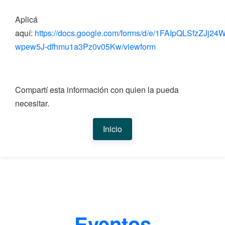
Aplicá
aquí:
https://docs.google.com/forms/d/e/1FAIpQLSfzZJ
wpew5J-dfhmu1a3Pz0v05Kw/viewform
Compartí esta información con quien la pueda
necesitar.
Inicio
Eventos