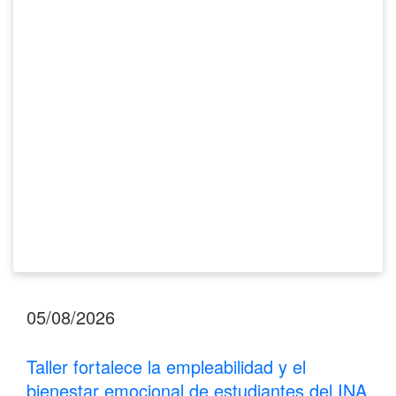
y
el
bienestar
emocional
de
estudiantes
del
INA
Los
Santos
05/08/2026
Taller fortalece la empleabilidad y el
bienestar emocional de estudiantes del INA