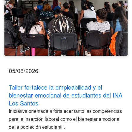
estudiantes
del
INA
Los
Santos
05/08/2026
Taller fortalece la empleabilidad y el
bienestar emocional de estudiantes del INA
Los Santos
Iniciativa orientada a fortalecer tanto las competencias
para la inserción laboral como el bienestar emocional
de la población estudiantil.