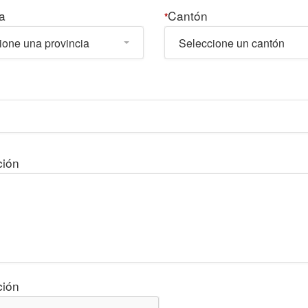
a
Cantón
*
ione una provincia
Seleccione un cantón
ción
ción