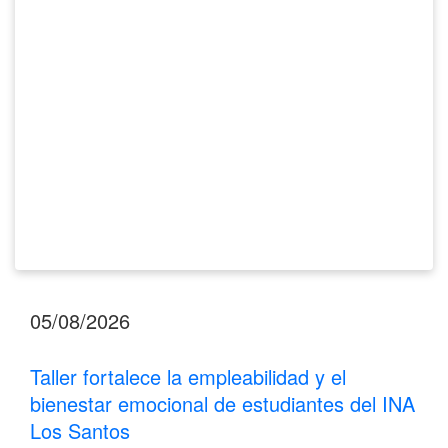
bienestar
emocional
de
estudiantes
del
INA
Los
Santos
05/08/2026
Taller fortalece la empleabilidad y el
bienestar emocional de estudiantes del INA
Los Santos