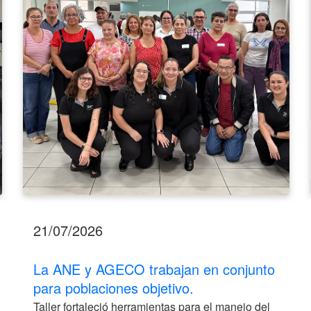
en
conjunto
para
poblaciones
objetivo.
21/07/2026
La ANE y AGECO trabajan en conjunto
para poblaciones objetivo.
Taller fortaleció herramientas para el manejo del