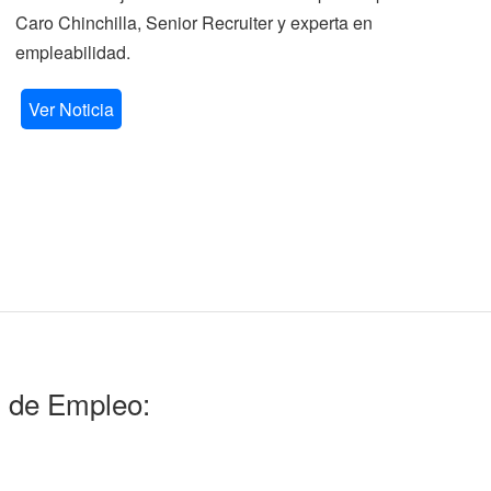
Caro Chinchilla, Senior Recruiter y experta en
la
empleabilidad.
V
Ver Noticia
l de Empleo: