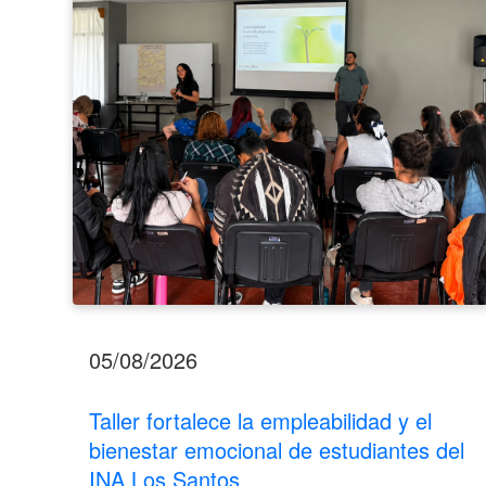
el
bienestar
emocional
de
estudiantes
del
INA
Los
Santos
05/08/2026
Taller fortalece la empleabilidad y el
bienestar emocional de estudiantes del
INA Los Santos