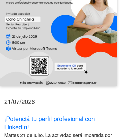
LinkedIn!
2026
21/07/2026
17
¡Potenciá tu perfil profesional con
II
LinkedIn!
La
Martes 21 de julio. La actividad será impartida por
ve