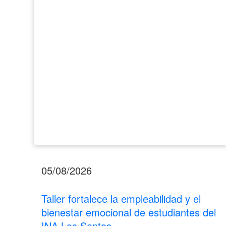
el
bienestar
emocional
de
estudiantes
del
INA
Los
Santos
05/08/2026
Taller fortalece la empleabilidad y el
bienestar emocional de estudiantes del
INA Los Santos