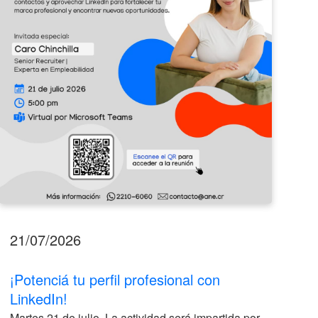
LinkedIn!
2026
21/07/2026
17
¡Potenciá tu perfil profesional con
II
LinkedIn!
La
Martes 21 de julio. La actividad será impartida por
ve