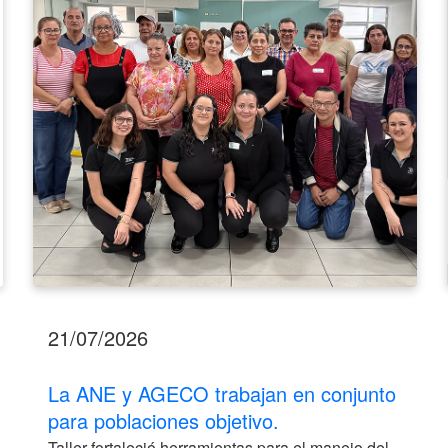
en
conjunto
para
poblaciones
objetivo.
21/07/2026
La ANE y AGECO trabajan en conjunto
para poblaciones objetivo.
Taller fortaleció herramientas para el manejo del