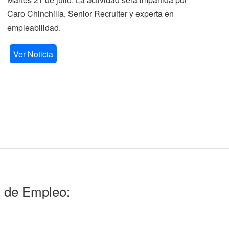
Caro Chinchilla, Senior Recruiter y experta en
la
empleabilidad.
V
Ver Noticia
l de Empleo: